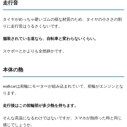
まと
走行音
め
タイヤがめっちゃ硬いゴムの様な材質のため、タイヤの小ささの割
りに走行音はうるさくないです。
舗装されている道なら、自転車と変わらないくらい。
スケボーとかよりも全然静かです。
本体の熱
walkcarは前輪にモーターが組み込まれていて、前輪がエンジンとな
ります。
走行後はこの前輪部が多少熱を持ちます。
そんな高温になるわけではないですが、スマホが熱持った時と同じ
感じでしょうか。