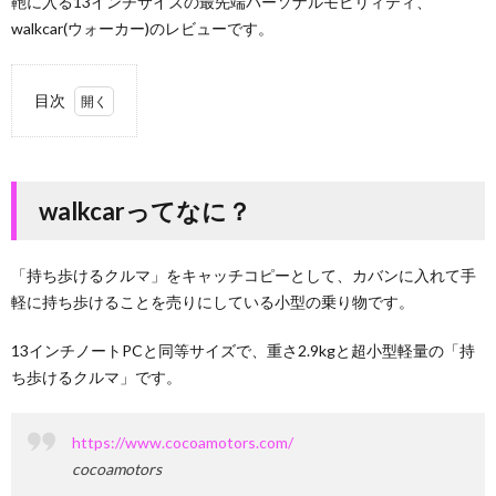
鞄に入る13インチサイズの最先端パーソナルモビリィティ、
walkcar(ウォーカー)のレビューです。
目次
1.
walkcar
ってな
に？
walkcarってなに？
2.
詳細
「持ち歩けるクルマ」をキャッチコピーとして、カバンに入れて手
レビ
ュー
軽に持ち歩けることを売りにしている小型の乗り物です。
2.1.
13インチノートPCと同等サイズで、重さ2.9kgと超小型軽量の「持
駆動音
ち歩けるクルマ」です。
2.2.
走行音
https://www.cocoamotors.com/
2.3.
cocoamotors
本体の
熱