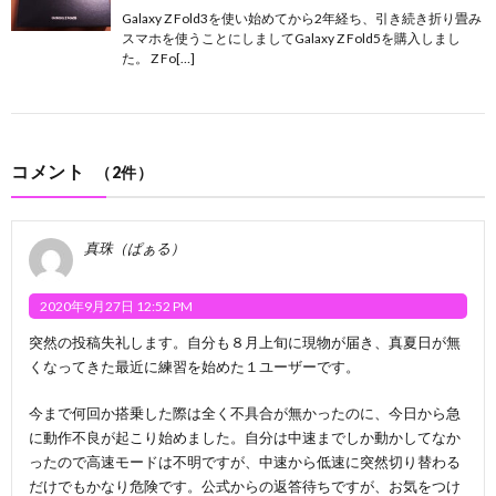
Galaxy Z Fold3を使い始めてから2年経ち、引き続き折り畳み
スマホを使うことにしましてGalaxy Z Fold5を購入しまし
た。 Z Fo[…]
コメント
（2件）
真珠（ぱぁる）
2020年9月27日 12:52 PM
突然の投稿失礼します。自分も８月上旬に現物が届き、真夏日が無
くなってきた最近に練習を始めた１ユーザーです。
今まで何回か搭乗した際は全く不具合が無かったのに、今日から急
に動作不良が起こり始めました。自分は中速までしか動かしてなか
ったので高速モードは不明ですが、中速から低速に突然切り替わる
だけでもかなり危険です。公式からの返答待ちですが、お気をつけ