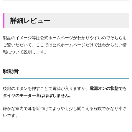
2.4.
走行速
詳細レビュー
度
2.5.
運転難
製品のイメージ等は公式ホームページがわかりやすいのでそちらを
易度
ご覧いただいて、ここでは公式ホームページだけではわからない情
2.6.
報について説明します。
ボタン
操作
2.7.
駆動音
付属品
2.8.
後部のボタンを押すことで電源が入りますが、
電源オンの状態でも
交換パ
タイヤのモーター音はほぼしません。
ーツ
2.9.
静かな室内で耳を近づけてようやく少し聞こえる程度でかなり小さ
本体外
いです。
観
3.