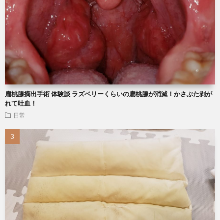
扁桃腺摘出手術 体験談 ラズベリーくらいの扁桃腺が消滅！かさぶた剥が
れて吐血！
日常