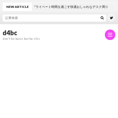
クとプライベート時間を過ごす快適おしゃれなデスク周り
NEW ARTICLE
d4bc
don't be basic but be chic
ホ
ー
about
ム
d4bc
イ
&
ン
ガ