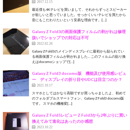
2017.12.15
最近僕も4Kテレビを買いまして、それからずっとスピーカー
が欲しいと思っていました。せっかくいいテレビを買たから
音にもこだわりたいという安易な理由です。[…]
Galaxy Z Fold3の画面保護フィルムの剥がれは修理
扱いでショップでの対応は不可
2022.02.26
Galaxy Z Fold3のメインディスプレイに最初から貼られてい
る画面保護フィルムが剥がれました… このフィルムの貼り換
えはdocomoショップで[…]
Galaxy Z Fold3 docomo版 機能及び使用感レビュ
ー ディスプレイの折り目やUDCは目立つのか？
2021.10.17
スマホとしてはかなり高額ですが買っちゃましたよ、初めて
のフォルダブルスマートフォン、Galaxy Z Fold3 docomo版
です。 スマホの機種変[…]
Galaxy Z Fold5レビュー Z Fold3から2年ぶりに買い
換えてみて進化はあったのか感想
2023.10.22