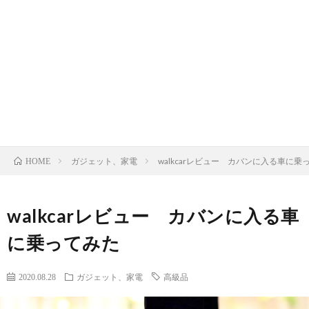
me
テ
ジ
ガ
リ
ェ
ン
カ
ア、
ッ
プ
メ
ロ
雑
ト、
ラ
ラ
ー
ゴ
貨
家
ド
ル
日
ガジェット、家電
walkcarレビュー カバンに入る車に乗
HOME
電
バ
フ
常
walkcarレビュー カバンに入る車
イ
に乗ってみた
ク
2020.08.28
ガジェット、家電
高級品